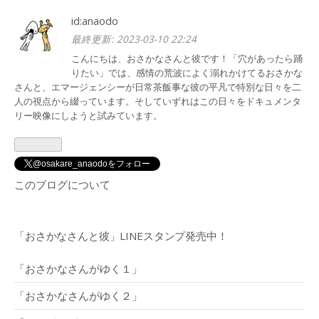
id:anaodo
最終更新:
2023-03-10 22:24
こんにちは、おさかなさんと彼です！「穴があったら踊
りたい」では、感情の荒波によく溺れかけてるおさかな
さんと、エマージェンシーが日常茶飯事な彼の平凡で特別な日々を二
人の視点から綴っています。そしていずれはこの日々をドキュメンタ
リー映像にしようと試みています。
@osakare_anaodoをフォロー
このブログについて
「おさかなさんと彼」LINEスタンプ発売中！
「おさかなさんがゆく１」
「おさかなさんがゆく２」